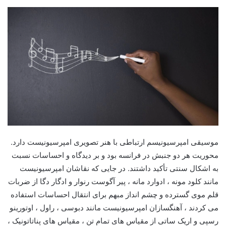
موسیقی امپرسیونیسم ارتباطی با هنر تصویری امپرسیونیست دارد.
محوریت هر دو جنبش در فرانسه بود و بر دیدگاه و احساسات نسبت
به اشکال سنتی تأکید داشتند. در جایی که نقاشان امپرسیونیست
مانند کلود مونه ، ادوارد مانه ، پیر آگوست رنوار و ادگار دگا از ضربات
قلم موی گسترده و چشم انداز مبهم برای انتقال احساسات استفاده
می کردند ، آهنگسازان امپرسیونیست مانند دبوسی ، راول ، اوتورینو
رسپی و اریک ساتی از مقیاس های تمام تن ، مقیاس های پناتاتونیک ،