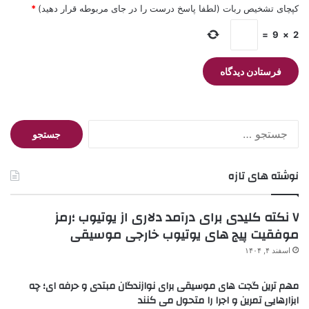
کپچای تشخیص ربات (لطفا پاسخ درست را در جای مربوطه قرار دهید)
*
=
9
×
2
جستجو
برای:
نوشته های تازه
۷ نکته کلیدی برای درآمد دلاری از یوتیوب ؛رمز
موفقیت پیج های یوتیوب خارجی موسیقی
اسفند ۴, ۱۴۰۴
مهم ترین گجت های موسیقی برای نوازندگان مبتدی و حرفه ای؛ چه
ابزارهایی تمرین و اجرا را متحول می کنند