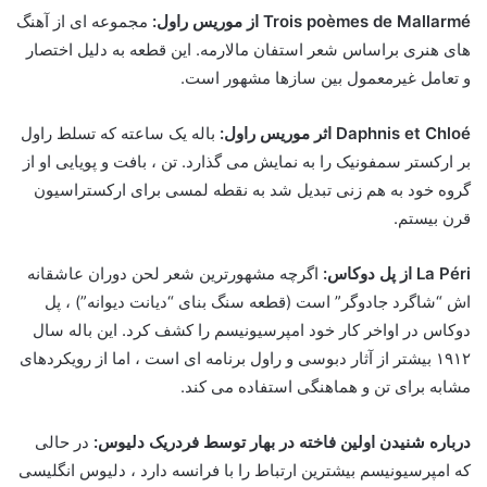
Trois poèmes de Mallarmé از موریس راول:
مجموعه ای از آهنگ
های هنری براساس شعر استفان مالارمه. این قطعه به دلیل اختصار
و تعامل غیرمعمول بین سازها مشهور است.
Daphnis et Chloé اثر موریس راول:
باله یک ساعته که تسلط راول
بر ارکستر سمفونیک را به نمایش می گذارد. تن ، بافت و پویایی او از
گروه خود به هم زنی تبدیل شد به نقطه لمسی برای ارکستراسیون
قرن بیستم.
La Péri از پل دوکاس:
اگرچه مشهورترین شعر لحن دوران عاشقانه
اش “شاگرد جادوگر” است (قطعه سنگ بنای “دیانت دیوانه”) ، پل
دوکاس در اواخر کار خود امپرسیونیسم را کشف کرد. این باله سال
۱۹۱۲ بیشتر از آثار دبوسی و راول برنامه ای است ، اما از رویکردهای
مشابه برای تن و هماهنگی استفاده می کند.
درباره شنیدن اولین فاخته در بهار توسط فردریک دلیوس:
در حالی
که امپرسیونیسم بیشترین ارتباط را با فرانسه دارد ، دلیوس انگلیسی