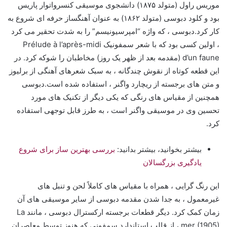
موریس راول (متولد ۱۸۷۵) دانشجوی موسیقی کنسرواتوار پاریس
بود و کلود دبوسی (متولد ۱۸۶۲) به عنوان آهنگساز حرفه ای شروع به
کار کرد.دبوسی ، که واژه “امپرسیونیسم” را به شدت تحقیر می کرد
، اولین کسی بود که با شعر سمفونیک Prélude à l’après-midi
d’un faune (مقدمه بعد از ظهر یک روز) مخاطبان را شوکه کرد. در
این قطعه کوتاه از نقوش چندگانه ، به سبک شعرهای آهنگی از برلیوز
و متن های برجسته از ریچارد واگنر ، استفاده شده است.دبوسی
همچنین از مقیاس های رنگی که یکی دیگر از تکنیک های مورد
تحسین وی در موسیقی واگنر است ، به طرز قابل توجهی استفاده
کرد.
بیشتر بخوانید، بیشتر بدانید:
بررسی بهترین ساز برای شروع
یادگیری بزرگسالان
این رنگ گرایی ، همراه با مقیاس های کاملاً لحن و تنبل های
غیرمعمول ، به جدا شدن مقدمه دبوسی از سایر موسیقی های آن
زمان کمک کرد. دیگر قطعات برجسته ارکسترال دبوسی ، مانند La
mer (1905) ، از قالب استاندارد سمفونی که هنوز توسط معاصران