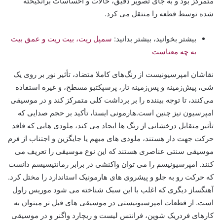
متمرکز بود و به جای تصویر دقیق، حالات و احساسات برانگیخته
شده توسط قطعه را منتقل می کرد.
بیشتر بخوانید، بیشتر بدانید:
سمپل ریت، بیت ریت و عمق بیت
به چه معناست
نقاشان امپرسیونیست از رنگ‌های کاملا متضاد، تأثیر نور بر روی یک
شی، پیش‌زمینه و پس‌زمینه تار، پرسپکتیو مسطح، و غیره استفاده
می‌کنند، تا توجه بیننده را بر برداشت کلی متمرکز کند و در موسیقی
امپرسیون نیز چنین است.هارمونی ایستا، تأکید بر حجم صدایی که
تأثیر متقابل درخشانی از رنگ ها ایجاد می کند، ملودی هایی که فاقد
حرکت جهت دار هستند، ملودی های مبهم یا جایگزین و اجتناب از فرم
موسیقی سنتی عناصری هستند که این نوع موسیقی را تعریف می
کنند. امپرسیونیسم را می توان واکنشی در برابر رمانتیسیسم دانست
که حرکت رو به جلو و پیشروی های هارمونیک استاندارد را مختل کرد.
آهنگساز دیگری که اغلب با این سبک شناخته می شود موریس راول
است. از قطعات امپرسیونیستی در موسیقی های قبل تر میتوان به
کارهای فردریک شوپن، فرانتس لیست و ریچارد واگنر و در موسیقی