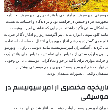
موسیقی امپرسیونیسم ارتباطی با هنر تصویری امپرسیونیست دارد.
محوریت هر دو جنبش در فرانسه بود و بر دیدگاه و احساسات نسبت
به اشکال سنتی تأکید داشتند. در جایی که نقاشان امپرسیونیست
مانند کلود مونه ، ادوارد مانه ، پیر آگوست رنوار و ادگار دگا از ضربات
قلم موی گسترده و چشم انداز مبهم برای انتقال احساسات استفاده
می کردند ، آهنگسازان امپرسیونیست مانند دبوسی ، راول ، اوتورینو
رسپی و اریک ساتی از مقیاس های تمام تن ، مقیاس های پناتاتونیک ،
و حرکت موازی برای تأکید بر جو و نمادگرایی موسیقی. با این وجود ،
در نهایت ، هم امپرسیونیسم تصویری و هم موسیقی بیشتر از
منتقدان واقعی ، تصورات منتقدان بودند.
تاریخچه مختصری از امپرسیونیسم در
موسیقی
دوران امپرسیونیسم از اواخر دهه ۱۸۰۰ آغاز شد. در این مدت ،