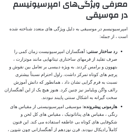
معرفی ویژگی‌های امپرسیونیسم
در موسیقی
امپرسیونیسم در موسیقی به دلیل ویژگی های متعدد شناخته شده
است ، از جمله:
رد ساختار سنتی:
آهنگسازان امپرسیونیست زمان کمی را
صرف تقلید از فرمهای ساختاری تیتانهایی مانند موتزارت ،
بتهوون و برامس کردند. به ویژه دبیسی بر تعامل بین نقوش و
پرچم های کوتاه تمرکز داشت. راول احترام نسبتاً بیشتری
نسبت به فرم گرایی نشان داد ، همانطور که دانش آموزش
رالف واگن ویلیامز نیز چنین کرد. هنوز هیچ یک از این آهنگسازان
سخت گیرانه به اشکال سنتی پایبند نبودند.
هارمونی پیشرونده:
موسیقی امپرسیونیستی از مقیاس های
رنگی ، مقیاس های پناتاتونیک ، مقیاس های کل لحن و
شکوفایی های کوتاه بی عاطفه استفاده می کند. این فنون
کاملاً رادیکال نبودند. قرن نوزدهم از آهنگسازانی چون شوپن ،