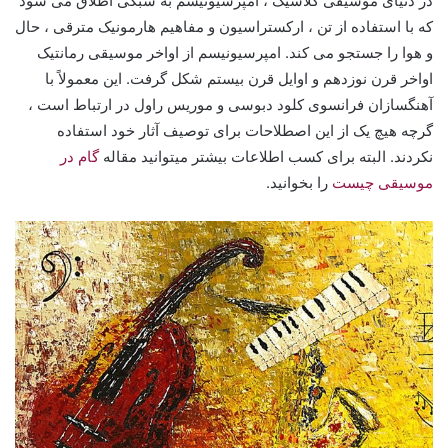
در دنیای موسیقی کلاسیک ، امپرسیونیسم به سبکی اطلاق می شود
که با استفاده از تن ، ارکستراسیون و مفاهیم هارمونیک مترقی ، حال
و هوا را جستجو می کند. امپرسیونیسم از اواخر موسیقی رمانتیک
اواخر قرن نوزدهم و اوایل قرن بیستم شکل گرفت. این معمولاً با
آهنگسازان فرانسوی کلود دبوسی و موریس راول در ارتباط است ،
گرچه هیچ یک از این اصطلاحات برای توصیف آثار خود استفاده
نکردند. البته برای کسب اطلاعات بیشتر میتوانید مقاله
گام در
موسیقی چیست
را بخوانید.