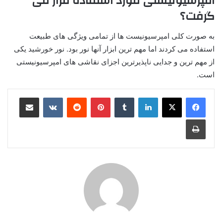
امپرسیونیستی مورد استفاده قرار می
گرفت؟
به صورت کلی امپرسیونیست ها از تمامی ویژگی های طبیعت
استفاده می کردند اما مهم ترین ابزار آنها نور بود. نور خورشید یکی
از مهم ترین و جدایی ناپذیرترین اجزای نقاشی های امپرسیونیستی
است.
لینکدین
‫تامبلر
پینترست
‫رددیت
‫VKontakte
اشتراک گذاری از طریق ایمیل
چاپ