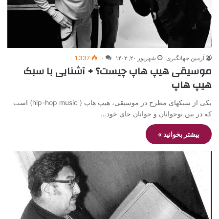
آرمین جهانگیری
شهریور ۲۰, ۱۴۰۲
۰
1,337
موسیقی هیپ هاپ چیست؟ + آشنایی با سبک
هیپ هاپ
یکی از سبکهای مطرح در موسیقی، هیپ هاپ ( hip-hop music) است
که در بین نوجوانان و جوانان جای خود…
بیشتر بخوانید »