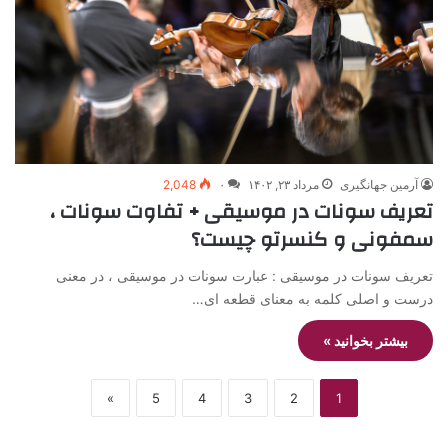
آرمین جهانگیری
مرداد ۲۳, ۱۴۰۲
۰
2,048
تعریف سونات در موسیقی + تفاوت سونات ،
سمفونی و کنسرتو چیست؟
تعریف سونات در موسیقی : عبارت سونات در موسیقی ، در معنی
درست و اصلی کلمه به معنای قطعه ای…
بیشتر بخوانید »
»
5
4
3
2
1