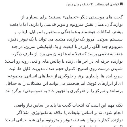
خواندن این مطلب 11 دقیقه زمان میبرد
گجت های موسیقی دیگر «تجملی» نیستند؛ برای بسیاری از
نوازندگان، همان نقش مترونوم و تیونر قدیمی را دارند، اما با دقت
بیشتر، امکانات هوشمند و هماهنگی مستقیم با موبایل، لپتاپ و
سیستم صوتی. امروز یک نوازنده مبتدی می تواند با یک تیونر دقیق،
مترونوم چند الگو، رکوردر با کیفیت و یک اپلیکیشن تمرین، در چند
هفته به نظمی برسد که قبلا ماه ها زمان می برد. از طرف دیگر،
نوازنده حرفه ای در اجراهای زنده با چالش های واقعی روبه رو است:
شنیدن درست روی استیج، کنترل حجم صدا، مدیریت کابل ها، ثبت
سریع ایده ها، پایداری برق و جلوگیری از خطاهای انسانی. مجموعه
ای از ابزارهای کوچک اما هدفمند می توانند این مشکلات را به حداقل
برسانند و تمرکز را از «درگیری با تجهیزات» به «موسیقی» برگردانند.
نکته مهم این است که انتخاب گجت ها باید بر اساس نیاز واقعی
انجام شود، نه بر اساس تبلیغات یا علاقه به تکنولوژی. مثلا اگر
نوازنده گیتار یا ویولن هستید، تیونر و مترونوم برای شما حیاتی است؛