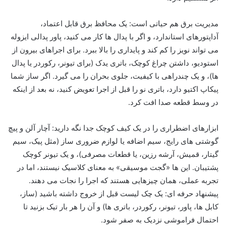
مدیریت برق هم حیاتی است: یک محافظ برق قابل اعتماد،
آداپتورهای استاندارد، و اگر با پدال ها کار می کنید، پاور پدالی ایزوله
می تواند نویز را کم کند و پایداری را بالا ببرد. برای اجراهای بیرون از
استودیو، داشتن چراغ کوچک، باتری یدک (برای تیونر، رکوردر یا پدال
ها)، و یک چندراهی با کیفیت، جلوی بحران را می گیرد. اگر ساز شما
پیکاپ اکتیو دارد، باتری نو را قبل از اجرا تعویض کنید، نه بعد از اینکه
در وسط قطعه صدا افت کرد.
ابزارهای اضطراری را در یک کیف کوچک جدا نگه دارید: آچار آلن و پیچ
گوشتی های رایج، سیم اضافه یا لوازم ضروری ساز (مثل پیک، سیم
گیتار، قمیش، آرشه رزین، یا قطعات مصرفی)، و یک تیونر کوچک
پشتیبان. این ها «گجت موسیقی» به معنای کلاسیک نیستند، اما در
تجربه عملی، همان چیزهایی هستند که اجرا را نجات می دهند.
پیشنهاد حرفه ای: یک چک لیست قبل از خروج داشته باشید (ساز،
کابل ها، پاور، تیونر، رکوردر، باتری ها) و آن را هر بار تیک بزنید تا
احتمال فراموشی نزدیک به صفر شود.