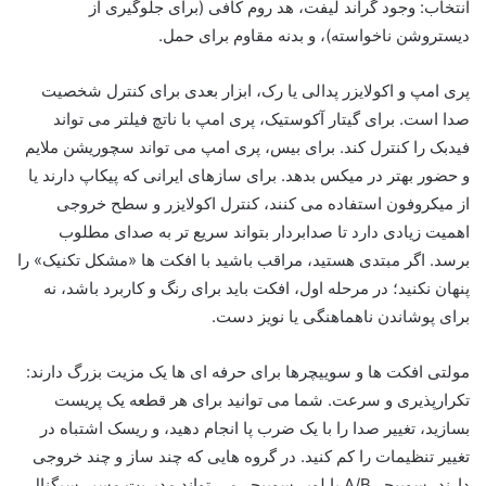
انتخاب: وجود گراند لیفت، هد روم کافی (برای جلوگیری از
دیستروشن ناخواسته)، و بدنه مقاوم برای حمل.
پری امپ و اکولایزر پدالی یا رک، ابزار بعدی برای کنترل شخصیت
صدا است. برای گیتار آکوستیک، پری امپ با ناتچ فیلتر می تواند
فیدبک را کنترل کند. برای بیس، پری امپ می تواند سچوریشن ملایم
و حضور بهتر در میکس بدهد. برای سازهای ایرانی که پیکاپ دارند یا
از میکروفون استفاده می کنند، کنترل اکولایزر و سطح خروجی
اهمیت زیادی دارد تا صدابردار بتواند سریع تر به صدای مطلوب
برسد. اگر مبتدی هستید، مراقب باشید با افکت ها «مشکل تکنیک» را
پنهان نکنید؛ در مرحله اول، افکت باید برای رنگ و کاربرد باشد، نه
برای پوشاندن ناهماهنگی یا نویز دست.
مولتی افکت ها و سوییچرها برای حرفه ای ها یک مزیت بزرگ دارند:
تکرارپذیری و سرعت. شما می توانید برای هر قطعه یک پریست
بسازید، تغییر صدا را با یک ضرب پا انجام دهید، و ریسک اشتباه در
تغییر تنظیمات را کم کنید. در گروه هایی که چند ساز و چند خروجی
دارند، سوییچر A/B یا لوپر سوییچر می تواند مدیریت مسیر سیگنال