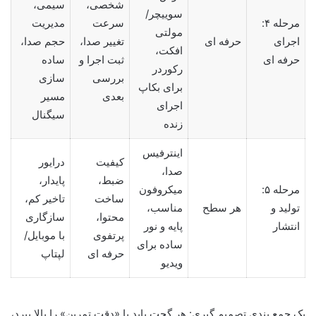
شخصی،
سیمی،
سوییچر/
مرحله ۴:
سرعت
مدیریت
مولتی
اجرای
حرفه ای
تغییر صدا،
حجم صدا،
افکت،
حرفه ای
ثبت اجرا و
ساده
رکوردر
بررسی
سازی
برای بکاپ
بعدی
مسیر
اجرای
سیگنال
زنده
اینترفیس
کیفیت
درایور
صدا،
ضبط،
پایدار،
مرحله ۵:
میکروفون
ساخت
تاخیر کم،
تولید و
هر سطح
مناسب،
محتوا،
سازگاری
انتشار
پایه و نور
پرتفوی
با موبایل/
ساده برای
حرفه ای
لپتاپ
ویدیو
یک جمع بندی تصمیم گیری: هر گجت باید یا «دقت تمرین» را بالا ببرد،