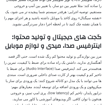
را ساده کند: مثلا تغییر بین دو ساز، یا تغییر بین آمپ و خروجی
مستقیم. توصیه اجرایی: هرقدر سیستم شما پیچیده تر می شود، یک
«نقشه سیگنال» روی کاغذ یا موبایل داشته باشید و هر اجرای مهم را
با همان نقشه چک کنید تا در لحظه اجرا دچار سردرگمی نشوید.
گجت های دیجیتال و تولید محتوا:
اینترفیس صدا، میدی و لوازم موبایل
مرز بین نوازندگی و تولید محتوا کم رنگ شده است. حتی اگر قصد
آهنگسازی ندارید، داشتن یک راه ساده برای ضبط با کیفیت، تمرین را
هدفمندتر می کند. اینترفیس صدا (Audio Interface) برای ضبط با
تاخیر کم و کیفیت بهتر از کارت صدای داخلی ضروری است. مبتدی
ها می توانند با یک مدل دو کاناله شروع کنند: یک ورودی برای ساز یا
میکروفون و یک ورودی اضافه برای توسعه آینده. معیارهای مهم:
درایور پایدار، تاخیر کم (low latency)، پری امپ تمیز، و خروجی
هدفون با توان کافی. اگر ویدیوهای آموزشی یا کاور می سازید،