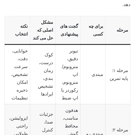
دهد.
مشکل
برای چه
گجت های
نکته
مرحله
اصلی که
کسی
پیشنهادی
انتخاب
حل می کند
تیونر
خوانایی،
کوک
دقیق،
دقت،
درست،
مترونوم/
سرعت
مرحله ۱:
زمان
مبتدی
اپ
تشخیص،
پایه تمرین
بندی،
مترونوم،
امکان
تشخیص
رکوردر یا
ذخیره
ایرادها
اپ ضبط
تنظیمات
هدفون
جزئیات
مناسب،
ایزولیشن،
صدا،
محافظ
راحتی
مرحله ۲:
کنترل
مبتدی رو
گوش
طولانی