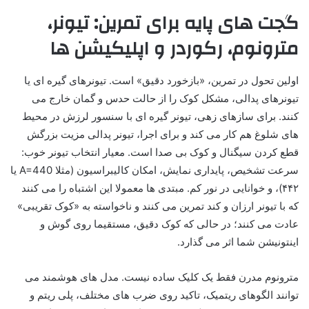
گجت های پایه برای تمرین: تیونر،
مترونوم، رکوردر و اپلیکیشن ها
اولین تحول در تمرین، «بازخورد دقیق» است. تیونرهای گیره ای یا
تیونرهای پدالی، مشکل کوک را از حالت حدس و گمان خارج می
کنند. برای سازهای زهی، تیونر گیره ای با سنسور لرزش در محیط
های شلوغ هم کار می کند و برای اجرا، تیونر پدالی مزیت بزرگش
قطع کردن سیگنال و کوک بی صدا است. معیار انتخاب تیونر خوب:
سرعت تشخیص، پایداری نمایش، امکان کالیبراسیون (مثلا A=440 یا
۴۴۲)، و خوانایی در نور کم. مبتدی ها معمولا این اشتباه را می کنند
که با تیونر ارزان و کند تمرین می کنند و ناخواسته به «کوک تقریبی»
عادت می کنند؛ در حالی که کوک دقیق، مستقیما روی گوش و
اینتونیشن شما اثر می گذارد.
مترونوم مدرن فقط یک کلیک ساده نیست. مدل های هوشمند می
توانند الگوهای ریتمیک، تاکید روی ضرب های مختلف، پلی ریتم و