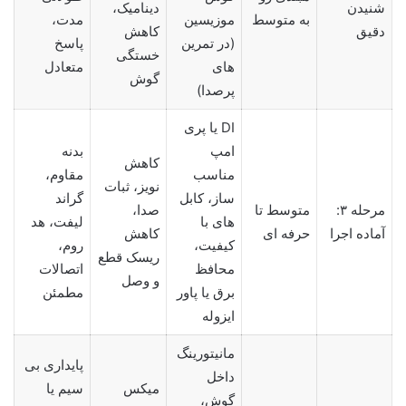
شنیدن
دینامیک،
به متوسط
موزیسین
مدت،
دقیق
کاهش
(در تمرین
پاسخ
خستگی
های
متعادل
گوش
پرصدا)
DI یا پری
امپ
بدنه
کاهش
مناسب
مقاوم،
نویز، ثبات
ساز، کابل
گراند
مرحله ۳:
متوسط تا
صدا،
های با
لیفت، هد
آماده اجرا
حرفه ای
کاهش
کیفیت،
روم،
ریسک قطع
محافظ
اتصالات
و وصل
برق یا پاور
مطمئن
ایزوله
مانیتورینگ
پایداری بی
داخل
میکس
سیم یا
گوش،