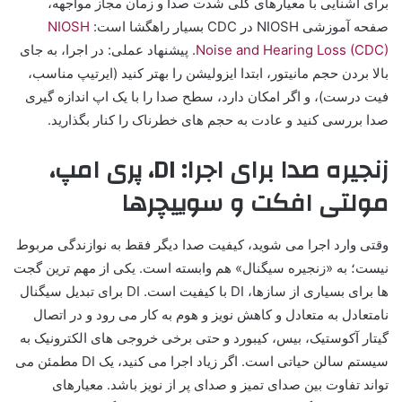
برای آشنایی با معیارهای کلی شدت صدا و زمان مجاز مواجهه،
صفحه آموزشی NIOSH در CDC بسیار راهگشا است:
NIOSH
Noise and Hearing Loss (CDC)
. پیشنهاد عملی: در اجرا، به جای
بالا بردن حجم مانیتور، ابتدا ایزولیشن را بهتر کنید (ایرتیپ مناسب،
فیت درست)، و اگر امکان دارد، سطح صدا را با یک اپ اندازه گیری
صدا بررسی کنید و عادت به حجم های خطرناک را کنار بگذارید.
زنجیره صدا برای اجرا: DI، پری امپ،
مولتی افکت و سوییچرها
وقتی وارد اجرا می شوید، کیفیت صدا دیگر فقط به نوازندگی مربوط
نیست؛ به «زنجیره سیگنال» هم وابسته است. یکی از مهم ترین گجت
ها برای بسیاری از سازها، DI با کیفیت است. DI برای تبدیل سیگنال
نامتعادل به متعادل و کاهش نویز و هوم به کار می رود و در اتصال
گیتار آکوستیک، بیس، کیبورد و حتی برخی خروجی های الکترونیک به
سیستم سالن حیاتی است. اگر زیاد اجرا می کنید، یک DI مطمئن می
تواند تفاوت بین صدای تمیز و صدای پر از نویز باشد. معیارهای