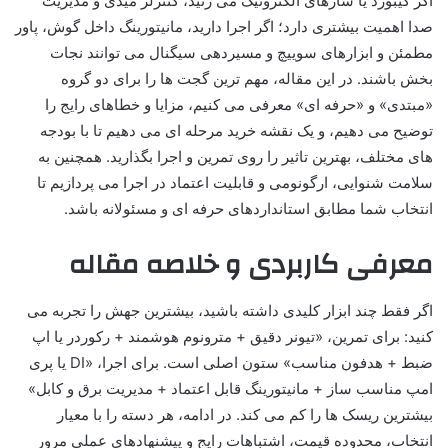
اگر کیبورد یا سازهای الکترونیک می زنید، کنترلر میدی و مدیریت
صدا اهمیت بیشتری دارد؛ اگر اجرا دارید، مانیتورینگ داخل گوش، پاور
مطمئن و ابزارهای سوییچ و مسیردهی سیگنال می توانند نجات
بخش باشند. در این مقاله، مهم ترین گجت ها را برای دو گروه
«مبتدی» و «حرفه ای» معرفی می کنیم، مزایا و خطاهای رایج را
توضیح می دهیم، و یک نقشه خرید مرحله ای می دهیم تا با بودجه
های مختلف، بهترین تاثیر را روی تمرین و اجرا بگذارید. همچنین به
سلامت شنوایی، ارگونومی و قابلیت اعتماد در اجرا می پردازیم تا
انتخاب شما مطابق استانداردهای حرفه ای و مسئولانه باشد.
معرفی کاربردی و خلاصه مقاله
اگر فقط چند ابزار کلیدی داشته باشید، بیشترین جهش را تجربه می
کنید: برای تمرین، «تیونر دقیق + مترونوم هوشمند + رکوردر یا اپ
ضبط + هدفون مناسب» ستون اصلی است. برای اجرا، «DI یا پری
امپ مناسب ساز + مانیتورینگ قابل اعتماد + مدیریت برق و کابل»
بیشترین ریسک ها را کم می کند. در ادامه، هر دسته را با معیار
انتخاب، محدوده قیمت، اشتباهات رایج و پیشنهادهای عملی مرور