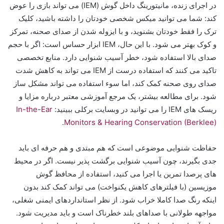
در اجرای زنده، مانیتورینگ داخل گوش (IEM) می تواند بازی را عوض
کند: شما می توانید میکس شخصی خودتان را داشته باشید، کلیک
ترک را فقط خودتان بشنوید، و با ایزوله شدن از صدای صحنه، تمرکز
و کوک بهتر می شود. با این حال، IEM ابزار حساس است: اگر با حجم
صدای بالا استفاده شود، خطر آسیب شنوایی دارد. منابع تخصصی
تاکید می کنند که استفاده درست از IEM می تواند به کاهش شدت
صدای روی صحنه کمک کند، اما سوء استفاده می تواند مشکل ساز
شود. برای مطالعه بیشتر، یک مرجع آموزشی معتبر درباره مزایا و
ریسک های IEM را می توانید در وبسایت برکلی ببینید:
In-the-Ear
.
Monitors & Hearing Conservation (Berklee)
حفاظت شنوایی موضوعی است که هم مبتدی و هم حرفه ای باید
جدی بگیرند، چون آسیب شنوایی برگشت پذیر نیست. اگر در محیط
های پرصدا تمرین یا اجرا می کنید، استفاده از محافظ گوش
موزیسین (با فیلترهای کاهش یکنواخت) می تواند کمک کند بدون
اینکه رنگ صدا کاملا خراب شود. از نظر استانداردهای ایمنی شغلی،
مواجهه طولانی با صداهای بلند خطرناک است و باید مدیریت شود.