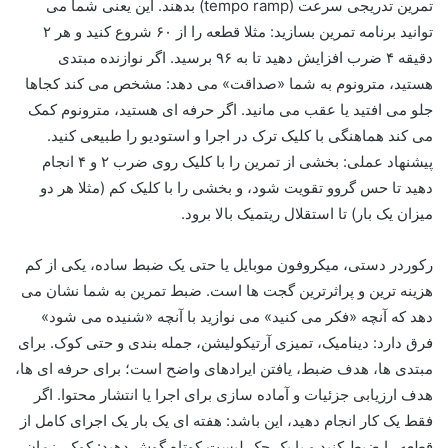
تمرین تدریجی سرعت (tempo ramp) بدهند. این یعنی شما می
توانید برنامه تمرین بسازید: مثلا قطعه را از ۶۰ شروع کنید و هر ۲
دقیقه ۴ ضرب افزایش دهید تا به ۹۶ برسید. اگر نوازنده مبتدی
هستید، مترونوم به شما «صداقت» می دهد: مشخص می کند کجاها
جلو می افتید یا عقب می مانید. اگر حرفه ای هستید، مترونوم کمک
می کند هماهنگی با کلیک ترک در اجرا و استودیو را طبیعی کنید.
پیشنهاد عملی: بخشی از تمرین را با کلیک روی ضرب ۲ و ۴ انجام
دهید تا حس گروو تقویت شود، و بخشی را با کلیک کم (مثلا هر دو
میزان یک بار) تا استقلال ریتمیک بالا برود.
رکوردر دستی، میکروفون موبایل یا حتی یک ضبط ساده، یکی از کم
هزینه ترین و پراثرترین گجت ها است. ضبط تمرین به شما نشان می
دهد که آنچه «فکر می کنید» می نوازید با آنچه «شنیده می شود»
فرق دارد: دینامیک، تمیزی آرتیکولیشن، جمله بندی و حتی کوک. برای
مبتدی ها، هدف ضبط، یافتن ایرادهای واضح است؛ برای حرفه ای ها،
هدف ارزیابی جزئیات و آماده سازی برای اجرا یا انتشار محتوا. اگر
فقط یک کار انجام دهید، این باشد: هفته ای یک بار یک اجرای کامل از
قطعه را ضبط کنید و با یک چک لیست کوتاه گوش دهید: کوک، زمان