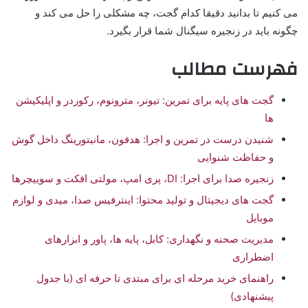
می کنیم تا بدانید دقیقا کدام گجت، چه مشکلی را حل می کند و
چگونه باید در زنجیره سیگنال شما قرار بگیرد.
فهرست مطالب
گجت های پایه برای تمرین: تیونر، مترونوم، رکوردر و اپلیکیشن
ها
شنیدن درست در تمرین و اجرا: هدفون، مانیتورینگ داخل گوش
و حفاظت شنوایی
زنجیره صدا برای اجرا: DI، پری امپ، مولتی افکت و سوییچرها
گجت های دیجیتال و تولید محتوا: اینترفیس صدا، میدی و لوازم
موبایل
مدیریت صحنه و نگهداری: کابل، پایه ها، پاور و ابزارهای
اضطراری
راهنمای خرید مرحله ای برای مبتدی تا حرفه ای (با جدول
پیشنهادی)