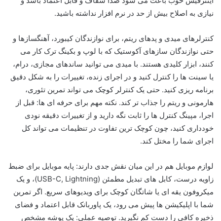
اینترفیس خوب باعث می شود صدا شفاف و قابل اعتماد باشد و
نیازی به اصلاح بیش از حد در نرم افزار نداشته باشید.
کنترلرهای میدی و پدهای ریتم، برای نوازندگان کیبورد، آهنگسازها و
حتی نوازندگان سازهای آکوستیک که با لوپ و بکینگ ترک کار می
کنند، ابزار کلیدی هستند. با میدی می توانید ساندهای مجازی، درام،
یا سینت ها را کنترل کنید و در اجرای زنده، تغییرات را به شکل دقیق
برنامه ریزی کنید. حتی یک کنترلر کوچک می تواند تمرین تئوری،
هارمونی و ریتم را جذاب تر کند. نکته مهم برای حرفه ای ها: قبل از
اجرا، مپینگ کنترل ها را ثابت نگه دارید و از تغییرات دقیقه نودی
خودداری کنید، چون کوچک ترین تفاوت در تنظیمات می تواند کل
اجرای شما را مختل کند.
لوازم موبایل هم در این میان نقش جدی دارند: پایه موبایل برای ضبط
زاویه درست، کابل های تبدیل مطمئن (USB-C, Lightning)، و یک
میکروفون یقه ای یا شاتگان کوچک برای ویدیوهای سریع. اگر تمرین
شما با اپلیکیشن ها پیش می رود، یک پاوربانک قابل اعتماد و فضای
ذخیره کافی را دست کم نگیرید. توصیه عملی: یک پوشه مشخص