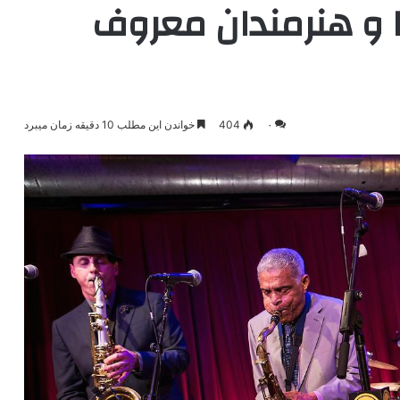
 و هنرمندان معروف
۰
404
خواندن این مطلب 10 دقیقه زمان میبرد