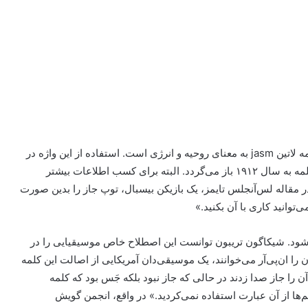
ریشه‌یابی واژه “جاز” را باید در فرهنگ غرب جستجو کنیم. کلمه لاتین jasm به معنای روحیه و انرژی است. استفاده از این واژه در
دهه ۱۸۶۰، رایج و متداول بود. پیشینه مربوط به نگارش این کلمه به سال ۱۹۱۲ باز می‌گردد. البته برای کسب اطلاعات بیشتر
در مقاله لس‌آنجلس تایمز، یک بازیکن بیسبال، توپ جاز را بدین صورت
‌توانید کاری با آن بکنید.»
ز کلمه جاز به اوایل سال ۱۹۱۵ مربوط می‌شود. شیکاگون تریبون توانست این اصطلاح خاص موسیقیایی را در
را ان‌پی‌آر می‌خوانند، یک موسیقی‌دان آمریکایی از اصالت این کلمه
 را جاز صدا زدند در حالی که جاز نبود بلکه جَس بود که کلمه
م‌ها از آن عبارت استفاده نمی‌کردید.» در واقع، انجمن گویش