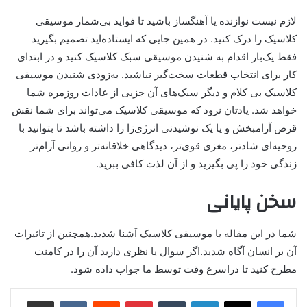
لازم نیست نوازنده یا آهنگساز باشید تا فواید بی‌شمار موسیقی
کلاسیک را درک کنید. در همین جایی که ایستاده‌اید تصمیم بگیرید
فقط یک‌بار اقدام به شنیدن موسیقی سبک کلاسیک کنید و در ابتدای
کار برای انتخاب قطعات سخت‌گیر نباشید. به‌زودی شنیدن موسیقی
کلاسیک بی کلام و دیگر سبک‌های آن جزیی از عادات روزمره شما
خواهد شد. یادتان نرود که موسیقی کلاسیک می‌تواند برای شما نقش
قرص آرامبخش و یا یک نوشیدنی انرژی‌زا را داشته باشد تا بتوانید با
روحیه‌ای شادتر، مغزی قوی‌تر، دیدگاهی خلاقانه‌تر و روانی آرام‌تر
زندگی خود را پی بگیرید و از آن لذت کافی ببرید.
سخن پایانی
شما در این مقاله با موسیقی کلاسیک آشنا شدید.همچنین از تاثیرات
آن بر انسان آگاه شدید.اگر سوال یا نظری دارید آن را در کامنت
مطرح کنید تا دراسرع وقت توسط ما جواب داده شود.
لینکدین
‫تامبلر
پینترست
‫رددیت
‫VKontakte
اشتراک گذاری از طریق ایمیل