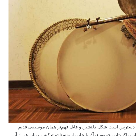
در دسترس است شکل دلنشین و قابل فهم‌تر همان موسیقی قدیم
ن، پاکستان، جمهوری آذربایجان، ارمنستان، ترکیه و یونان هم از آن