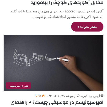
مقابل آکوردهای کوچک را بیاموزید
آکورد (به فرانسوی: accord) به اجرای هم‌زمانِ چند صدا یا نُت گفته
می‌شود. آکوردها به منظور ایجاد هماهنگی و تقویت…
بیشتر بخوانید »
تئوری موسیقی
آرمین جهانگیری
اردیبهشت ۲۷, ۱۴۰۲
۰
763
امپرسیونیسم در موسیقی چیست؟ + راهنمای