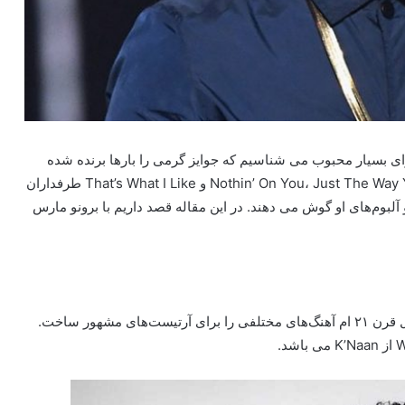
سرای بسیار محبوب می شناسیم که جوایز گرمی را بارها برنده شده
است. آهنگ‌های مشهور او از جمله Nothin’ On You، Just The Way You Are، Uptown Funk و That’s What I Like طرفداران
و آلبوم‌های او گوش می دهند. در این مقاله قصد داریم با برونو مارس
برونو مارس یک خواننده و آهنگساز حرفه ای است که در اوایل قرن ۲۱ ام آهنگ‌های مختلفی را برای آرتیست‌های مشهور ساخت.