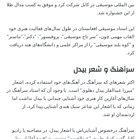
بین المللی موسیقی در کابل شرکت کرد و موفق به کسب مدال طلا
از این جشنواره شد.
این استاد موسیقی افغانستان در طول سال‌های فعالیت هنری خود
القاب مهمی چون، “سر تاج موسیقی”، پروفیسور”، “دکتر”،”ماستر”
و “کوه بلند موسیقی” را از مراکز علمی و دانشگاه‌های هند دریافت
کرد.
سرآهنگ و شعر بیدل
اکثر شعر‌های که سرآهنگ در آهنگ‌های خود استفاده کرده، اشعار
“میرزا عبدالقار بیدل دهلوی” است. با وجود آن که استاد سرآهنگ در
سال‌های آغازین کار هنری خود آشنایی چندانی با بیدل نداشت اما
زمانی که با اشعار این شاعر سبک هندی آشنایی پیدا کرد، از
اردتمندان او شد.
سرآهنگ درخصوص آشنایی‌اش با اشعار بیدل، در مصاحبه با رادیو
کابل گفت که از طریق “عبدالحمید” مشهور به “قندی‌آغا” از بیدل