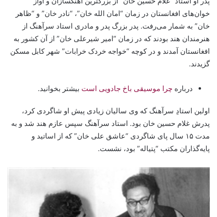
پدر او استاد “غلام حسین خان” از بزرگترین آهنگسازان و آواز
خوان‌های افغانستان در زمان “امان الله خان”، “نادر خان” و “ظاهر
خان” به شمار می‌رفت. پدر بزرگ پدر و مادری استاد سرآهنگ از
هنرمندان هند بودند که در زمان “امیر شیرعلی خان” از آن کشور به
افغانستان آمدند و در کوچه “خواجه خردک خرابات” شهر کابل مسکن
گزیدند.
درباره
چرا موسیقی باخ جادویی است
بیشتر بخوانید.
اولین استادِ سرآهنگ که وی سالیان زیادی پیش او شاگردی کرد،
پدرش غلام حسین خان بود. استاد سرآهنگ سپس عازم هند شد و به
مدت ۱۵ سال پای شاگردی “عاشق علی خان” که از اساتید و
پایه‌گذاران مکتب “پتیاله” بود، نشست.