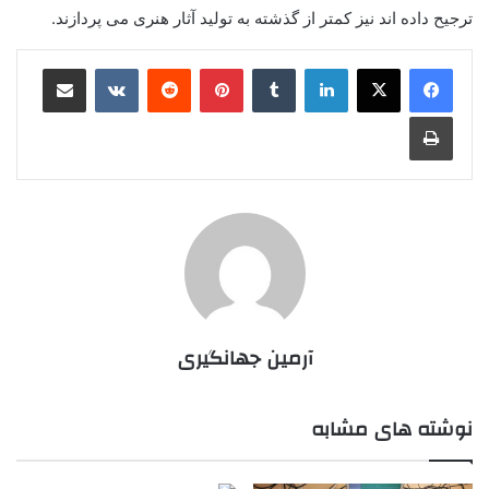
ترجیح داده اند نیز کمتر از گذشته به تولید آثار هنری می پردازند.
لینکدین
‫تامبلر
پینترست
‫رددیت
‫VKontakte
اشتراک گذاری از طریق ایمیل
چاپ
آرمین جهانگیری
نوشته های مشابه