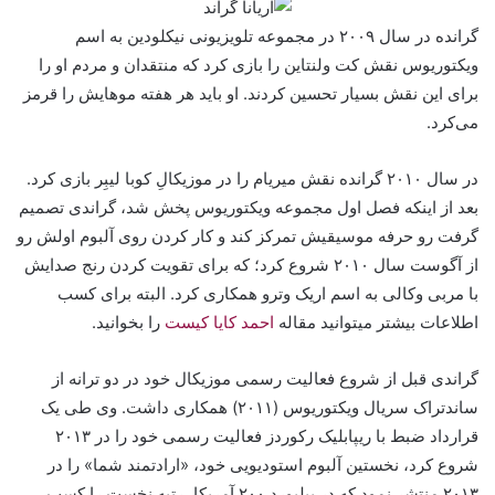
گرانده در سال ۲۰۰۹ در مجموعه تلویزیونی نیکلودین به اسم
ویکتوریوس نقش کت ولنتاین را بازی کرد که منتقدان و مردم او را
برای این نقش بسیار تحسین کردند. او باید هر هفته موهایش را قرمز
می‌کرد.
در سال ۲۰۱۰ گرانده نقش میریام را در موزیکالِ کوبا لیبِر بازی کرد.
بعد از اینکه فصل اول مجموعه ویکتوریوس پخش شد، گراندی تصمیم
گرفت رو حرفه موسیقیش تمرکز کند و کار کردن روی آلبوم اولش رو
از آگوست سال ۲۰۱۰ شروع کرد؛ که برای تقویت کردن رنج صدایش
با مربی وکالی به اسم اریک وترو همکاری کرد. البته برای کسب
اطلاعات بیشتر میتوانید مقاله
احمد کایا کیست
را بخوانید.
گراندی قبل از شروع فعالیت رسمی موزیکال خود در دو ترانه از
ساندتراک سریال ویکتوریوس (۲۰۱۱) همکاری داشت. وی طی یک
قرارداد ضبط با ریپابلیک رکوردز فعالیت رسمی خود را در ۲۰۱۳
شروع کرد، نخستین آلبوم استودیویی خود، «ارادتمند شما» را در
۲۰۱۳ منتشر نمود که در بیلبورد ۲۰۰ آمریکا، رتبه نخست را کسب