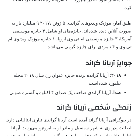
کرد.
طبق آمار، موزیک ویدیوهای گراندی تا ژوئن ،۲۰۱۷ ۹ میلیارد بار به
صورت آنلاین دیده شده‌اند. جایزه‌های او شامل ۳ جایزه موسیقی
آمریکا، ۳ جایزه موسیقی ام تی وی اروپا، ۱ جایزه موزیک ویدئوی ام
تی وی و ۴ نامزدی برای جایزه گرمی می‌باشد.
جوایز آریانا گراند
۲۰۱۸
: آریانا گرانده برنده حایزه عنوان زن سال ۲۰۱۸ مجله
بیلبورد شده‌است.
صدا
: آریانا گراندی صاحب یک صدای ۴ اکتاوه و گستره صوتی
زندگی شخصی آریانا گراند
در بیوگرافی آریانا گراند آمده است آریانا گراندی تباری ایتالیایی دارد.
اصالت پدر وی به شهر سیسیل و مادر او به ابروتزو می‌رسد. آریانا
اظهار داشته‌است که دچار بیماری هیپوگلیسمی می‌باشد. او همچنین