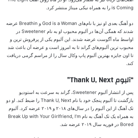
is Coming را به همراه نیکی میناژ منتشر کرد.
دو آهنگ بعدی او نیز با نام‌های God is a Woman و Breathin عرضه
شدند که همگی آن‌ها در آلبوم محبوب او به نام Sweetener در
اواسط ماه آگوست عرضه شدند. این آلبوم یکی از پرفروش ترین و
محبوب ترین آلبوم‌های گراند تا به امروز است و عرضه آن باعث شد
تا اون جایزه بهترین آلبوم پاپ وکال سال را از مراسم گرمی دریافت
کند.
“آلبوم Thank U, Next”
پس از انتشار آلبوم Sweetener، گراند به سرعت به استودیو
بازگشت تا آلبوم پنجک خود با نام Thank U, Next را ضبط کند. او دو
تک آهنگ از این آلبوم را در سال‌های ۲۰۱۸ و ۲۰۱۹ عرضه کرد. آلبوم
به همراه یک تک آهنگ به نام Break Up with Your Girlfriend, I’m
Bored در فوریه سال ۲۰۱۹ عرضه شد.