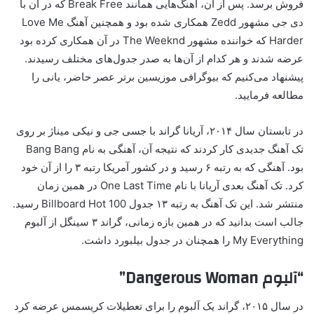
فروش برسد. پس از آن، آهنگ‌هایی همانند Break Free که در آن با
دی جی مشهور Zedd همکاری شده بود و همچنین آهنگ Love Me
Harder که خواننده مشهور The Weeknd در آن همکاری کرده بود
عرضه شدند و هر کدام از آن‌ها به صدر جدول‌های مختلف رسیدند.
پیشنهاد می‌کنیم که بیوگرافی موزیسین برتر عصر حاضر، یانی را
مطالعه فرمایید.
در تابستان سال ۲۰۱۴، آریانا گراند با جسی جی و نیکی میناژ بر روی
تک آهنگ جدیدی کار کردند که نتیجه آن، آهنگی به نام Bang Bang
بود. آهنگی که به رتبه ۶ رسید و در کشور آمریکا رتبه ۳ را از آن خود
کرد. تک آهنگ بعدی آریانا با نام One Last Time در همین زمان
منتشر شد. این تک آهنگ به رتبه ۱۳ جدول Billboard Hot 100 رسید.
جالب است بدانید که در همین بازه زمانی، گراند ۳ سینگل از آلبوم
My Everything را همچنان در جدول بیلبورد داشت.
“آلبوم Dangerous Woman”
در سال ۲۰۱۵، گراند یک آلبوم را برای تعطیلات کریسمس عرضه کرد