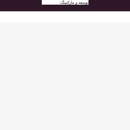
توسعه و مارکتینگ:
بیزینس یار