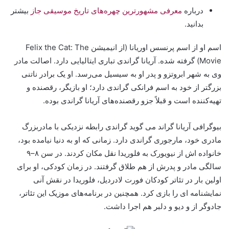
درباره
معرفی مشهورترین چهره‌های تاریخ موسیقی جاز
بیشتر
بدانید.
اسم او از اسم پرنسس اوریانا (از انیمیشن Felix the Cat: The
Movie) گرفته شده. آریانا گراندی تباری ایتالیایی دارد. اصالت مادر
وی به شهر ابروتزو و پدر او به سیسیل می‌رسد. او یک برادر ناتنی
بزرگتر از خود به اسم فرانکی گراندی دارد؛ او بازیگر، رقصنده و
تهیه‌کننده است و قبلاً جزو رقصنده‌های آریانا گراندی بوده.
بیوگرافی آریانا گراند می گوید گراندی رابطه نزدیکی با مادربزرگ
مادری خود، مارجوری گراندی دارد. زمانی که او به دنیا نیامده بود،
خانواده اش از نیویورک به فلوریدا نقل مکان کردند. در سن ۸–۹
سالگی مادر و پدرش از هم طلاق گرفتند. در زمان کودکی، او برای
اولین بار در تئاتر کودکان فورت لادردیل، فلوریدا در نقش آنی
نمایشنامه ای را بازی کرد. همچنین در برنامه‌های موزیک این تئاتر،
جادوگر از و دیو و دلبر هم اجرا داشت.