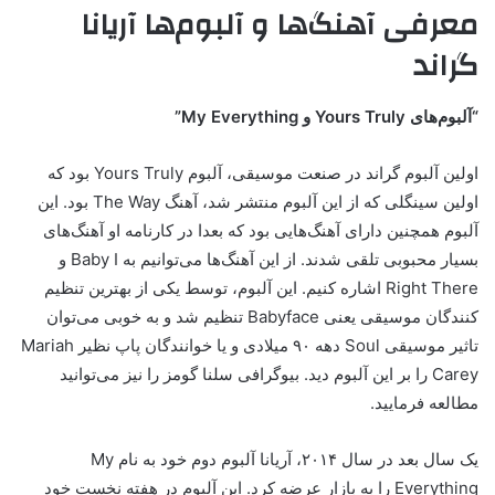
معرفی آهنگ‌ها و آلبوم‌ها آریانا
گراند
“آلبوم‌های Yours Truly و My Everything”
اولین آلبوم گراند در صنعت موسیقی، آلبوم Yours Truly بود که
اولین سینگلی که از این آلبوم منتشر شد، آهنگ The Way بود. این
آلبوم همچنین دارای آهنگ‌هایی بود که بعدا در کارنامه او آهنگ‌های
بسیار محبوبی تلقی شدند. از این آهنگ‌ها می‌توانیم به Baby I و
Right There اشاره کنیم. این آلبوم، توسط یکی از بهترین تنظیم
کنندگان موسیقی یعنی Babyface تنظیم شد و به خوبی می‌توان
تاثیر موسیقی Soul دهه ۹۰ میلادی و یا خوانندگان پاپ نظیر Mariah
Carey را بر این آلبوم دید. بیوگرافی سلنا گومز را نیز می‌‌توانید
مطالعه فرمایید.
یک سال بعد در سال ۲۰۱۴، آریانا آلبوم دوم خود به نام My
Everything را به بازار عرضه کرد. این آلبوم در هفته نخست خود