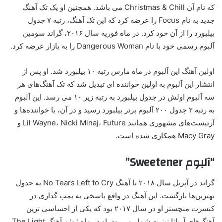
که نام آن Christmas & Chill می باشد. همچنین او یک تک آهنگ
جدید به نام Focus را عرضه کرد که این تک آهنگ، رتبه ۷ جدول
بیلبورد را از آن خود کرد. در ماه فوریه سال ۲۰۱۶، گراند سومین
آلبوم رسمی خود با نام Dangerous Woman را به بازار عرضه کرد.
اولین آهنگ این آلبوم در ماه مارس رتبه ۱۰ بیلبورد شد. او پس از
انتشار این آلبوم به اولین خواننده ای تبدیل شد که تک آهنگ‌های هر
سه آلبوم اولش در جدول بیلبورد به رتبه زیر ۱۰ می رسد. این آلبوم
به رتبه ۲ جدول ۲۰۰ آلبوم برتر بیلبورد رسید و در آن، با خواننده‌ها و
آرتیست‌های مشهوری همانند Lil Wayne، Nicki Minaj، Future و
Macy Gray همکاری شده است.
“آلبوم Sweetener”
گراند در آپریل سال ۲۰۱۸ با آهنگ No Tears Left to Cry به جدول
بهترین‌ها بازگشت. این آهنگ در واقع پاسخی به بمب گذاری در
کنسرت منچستر او در سال ۲۰۱۷ بود که یکی از احساسی ترین
آهنگ‌های آریانا نیز به شمار می‌رود. او در ماه ژوئن آهنگ The Light