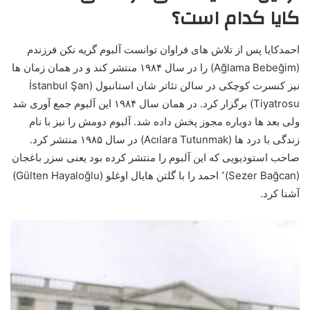
کایا کدام است؟
احمدکایا پس از تلاش های فراوان توانست آلبوم گریه نکن فرزندم
(Ağlama Bebeğim) را در سال ۱۹۸۴ منتشر کند و در همان زمان ها
نیز کنسرت کوچکی در سالن تئاتر شان استانبول (İstanbul Şan
Tiyatrosu) برگزار کرد. در همان سال ۱۹۸۴ این آلبوم جمع آوری شد
ولی بعد ها دوباره مجوز پخش داده شد. آلبوم دومش را نیز با نام
زندگی با درد ها (Acılara Tutunmak) در سال ۱۹۸۵ منتشر کرد.
صاحب استودیویی که این آلبوم را منتشر کرده بود یعنی سزر باغجان
(Sezer Bağcan)٬‌ احمد را با گلتن هایال اوغلو (Gülten Hayaloğlu)
آشنا کرد.