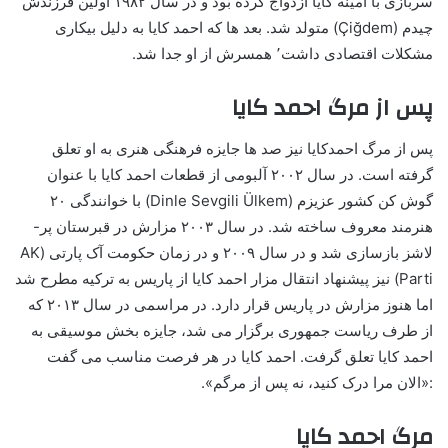
سربازی با امینه کایا ازدواج کرده بود و در سال ۱۹۸۲ اولین فرزندش
چیدم (Çiğdem) متولد شد. بعد ها که احمد کایا به دلیل بیکاری
مشکلات اقتصادی داشت٬ همسرش از او جدا شد.
پس از مرگ احمد کایا
پس از مرگ احمدکایا نیز صد ها جایزه فرهنگی هنری به او تعلق
گرفته است. در سال ۲۰۰۲ آلبومی از قطعات احمد کایا با عنوان
گوش کن کشور عزیزم (Dinle Sevgili Ülkem) با خوانندگی ۲۰
هنرمند معروف ساخته شد. در سال ۲۰۰۳ مزارش در قبرستان پر-
لاشز بازسازی شد و در سال ۲۰۰۹ و در زمان حکومت آک پارتی (AK
Parti) نیز پیشنهاد انتقال مزار احمد کایا از پاریس به ترکیه مطرح شد
اما هنوز مزارش در پاریس قرار دارد. در مراسمی در سال ۲۰۱۳ که
از طرف ریاست جمهوری برگزار می شد، جایزه بخش موسیقی به
احمد کایا تعلق گرفت. احمد کایا در هر فرصت مناسب می گفت
:«الان مرا درک کنید،‌ نه پس از مرگم».
مرگ احمد کایا