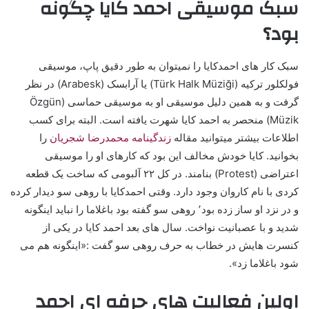
سبک موسیقی احمد کایا چگونه
بود؟
سبک کار های احمدکایا را نمیتوان به طور دقیق پاپ، موسیقی
فولکلور ترکیه (Türk Halk Müziği) یا آرابسک (Arabesk) در نظر
گرفت و به همین دلیل موسیقی او به موسیقی حماسی (Özgün
Müzik) منحصر به احمد کایا شهرت یافته است. البته برای کسب
اطلاعات بیشتر میتوانید مقاله
زندگینامه محمدرضا شجریان
را
بخوانید. کایا خودش مخالف این بود که کارهای او را موسیقی
اعتراضی (Protest) بنامند. در کل ۲۲ آلبومی که ساخت یک قطعه
کردی با نام کاروان وجود دارد. وقتی احمدکایا با روهی سو دیدار کرده
و در نزد او ساز زده بود٬‌ روهی سو گفته بود باغلاما را نباید اینگونه
شدید و با عصبانیت نواخت. سال های بعد احمد کایا در یکی از
کنسرت هایش در خطاب به حرف روهی سو گفت :«اینگونه هم می
شود باغلاما زد».
اولین فعالیت های حرفه ای احمد