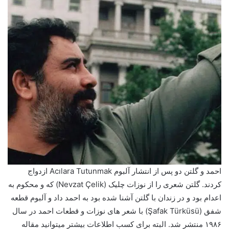
احمد و گلتن دو پس از انتشار آلبوم Acılara Tutunmak ازدواج
کردند. گلتن شعری را از نوزات چلیک (Nevzat Çelik) که و محکوم به
اعدام بود و در زندان با گلتن آشنا شده بود به احمد داد و آلبوم قطعه
شفق (Şafak Türküsü) با شعر های نوزات و قطعات احمد در سال
۱۹۸۶ منتشر شد. البته برای کسب اطلاعات بیشتر میتوانید مقاله