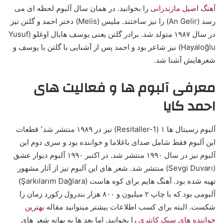
آهنگ اصیل مازندرانی
را بخوانید. در همان سال آلبوم لحظه ای می
رسد (An Gelir) را نیز ساختند. ملیس (Melis) دختر احمد و گلتن نیز
در سال ۱۹۸۷ متولد شد. برادر گلتن یعنی یوسف هایال اوغلو (Yusuf
Hayaloğlu) نیز شاعر بود و احمد پس از آشنایی با گلتن با یوسف و
شعرهایش آشنا شد.
معرفی آلبوم ها و فعالیت های
احمد کایا
آلبوم رسیتال ها ۱ (Resitaller-1) نیز در ۱۹۸۹ منتشر شد٬ قطعات
این آلبوم فقط شامل صدای باغلاما و خواننده بود و سری دوم این
آلبوم نیز در سال ۱۹۹۰ منتشر شد. در اکتبر ۱۹۹۰ آلبوم دیوار عشق
(Sevgi Duvarı) منتشر شد. شعر های این آلبوم نیز از آثار مشهور
تهیه شده بود. آهنگ هایم برای کوه هاست (Şarkılarım Dağlara)
آلبومی بود که با چاپ ۲ میلیون و ۸۰۰ هزار بندرول رکورد زمان را
شکست. البته برای کسب اطلاعات بیشتر میتوانید مقاله
بهترین
خواننده های سبک کانتری
را بخوانید. اما بعد ها به بهانه شعر های