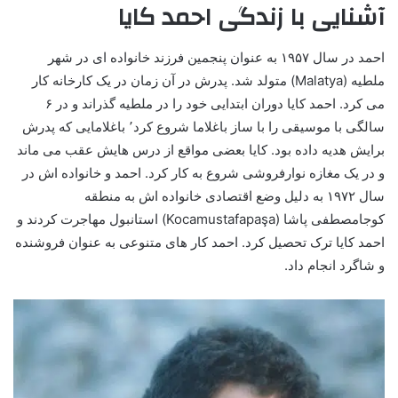
آشنایی با زندگی احمد کایا
احمد در سال ۱۹۵۷ به عنوان پنجمین فرزند خانواده ای در شهر
ملطیه (Malatya) متولد شد. پدرش در آن زمان در یک کارخانه کار
می کرد. احمد کایا دوران ابتدایی خود را در ملطیه گذراند و در ۶
سالگی با موسیقی را با ساز باغلاما شروع کرد٬ باغلامایی که پدرش
برایش هدیه داده بود. کایا بعضی مواقع از درس هایش عقب می ماند
و در یک مغازه نوارفروشی شروع به کار کرد. احمد و خانواده اش در
سال ۱۹۷۲ به دلیل وضع اقتصادی خانواده اش به منطقه
کوجامصطفی پاشا (Kocamustafapaşa) استانبول مهاجرت کردند و
احمد کایا ترک تحصیل کرد. احمد کار های متنوعی به عنوان فروشنده
و شاگرد انجام داد.