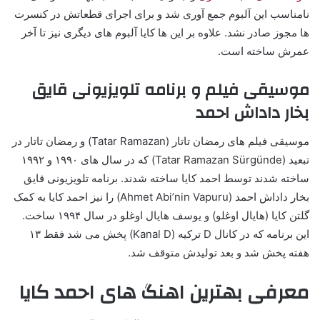
نامناسب این آلبوم جمع آوری شد و برای اجرای قطعاتش در کنسرت
ها مجوز صادر نشد. علاوه بر این ها کایا آلبوم های دیگری نیز تا آخر
عمرش ساخته است.
موسیقی فیلم و برنامه تلویزیونی قایق
بخار داداش احمد
موسیقی فیلم های رمضان تاتار (Tatar Ramazan) و رمضان تاتار در
تبعید (Tatar Ramazan Sürgünde) که در سال های ۱۹۹۰ و ۱۹۹۲
ساخته شدند توسط احمد کایا ساخته شدند. برنامه تلویزیونی قایق
بخار داداش احمد (Ahmet Abi’nin Vapuru) را نیز احمد کایا به کمک
گلتن کایا (هایال اوغلو) و یوسف هایال اوغلو در سال ۱۹۹۴ ساخت.
این برنامه که در کانال D ترکیه (Kanal D) پخش می شد فقط ۱۳
هفته پخش شد و بعد تولیدش متوقف شد.
معرفی بهترین اهنگ های احمد کایا