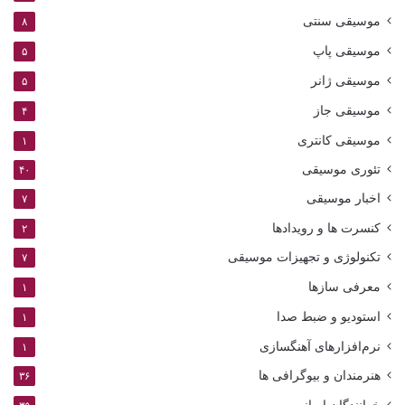
موسیقی سنتی
۸
موسیقی پاپ
۵
موسیقی ژانر
۵
موسیقی جاز
۴
موسیقی کانتری
۱
تئوری موسیقی
۴۰
اخبار موسیقی
۷
کنسرت ها و رویدادها
۲
تکنولوژی و تجهیزات موسیقی
۷
معرفی سازها
۱
استودیو و ضبط صدا
۱
نرم‌افزارهای آهنگسازی
۱
هنرمندان و بیوگرافی ها
۳۶
خوانندگان ایرانی