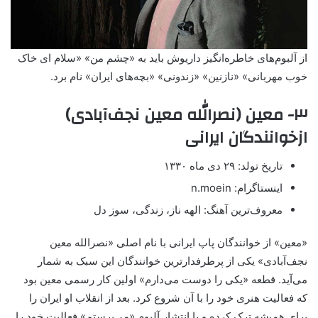
از آلبوم‌های خاطره‌انگیز داریوش باید به «چشم من» «سلام ای خاک
خوب مهربانی» «نازنین» «زندونی» «بچه‌های ایران» نام برد.
۳- معین (نصرالله معین نجف‌آبادی)
ازخوانندگان ایرانی
تاریخ تولد: ۲۹ دی ماه ۱۳۳۰
اینستاگرام: n.moein
معروف‌ترین آهنگ: الهه ناز، زندگی، سوز دل
«معین» از خوانندگان پاپ ایرانی با نام اصلی «نصرالله معین
نجف‌آبادی» یکی از پرطرفدارترین خوانندگان این سبک به شمار
می‌آید. قطعه «یکی را دوست می‌دارم» اولین کار رسمی معین بود
که فعالیت هنری خود را با آن شروع کرد. بعد از انقلاب او ایران را
برای همیشه ترک کرده و با انتشار آلبوم «می‌پرستم» فعالیت خود را