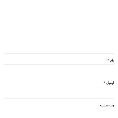
د
ی
د
گ
ا
ه
*
نام
*
ایمیل
*
وب‌ سایت