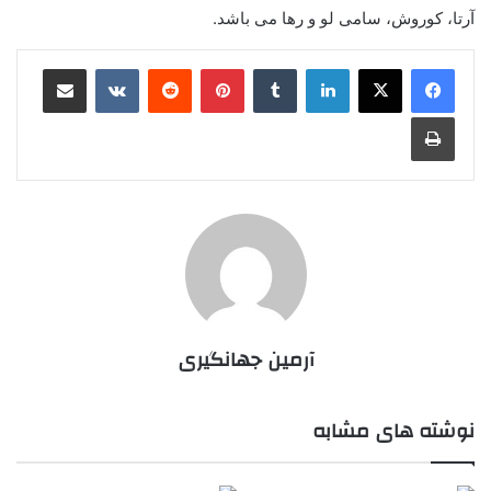
آرتا، کوروش، سامی لو و رها می باشد.
لینکدین
‫تامبلر
پینترست
‫رددیت
‫VKontakte
اشتراک گذاری از طریق ایمیل
چاپ
آرمین جهانگیری
نوشته های مشابه