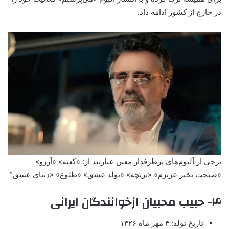
در خارج از کشور ادامه داد.
برخی از آلبوم‌های پرطرفدار معین عبارتند از: «کعبه» «آرزو»
«صبحت بخیر عزیزم» «پریچه» «تولد عشق» «طلوع» «دنیای عشق”
۴- حبیب محبیان ازخوانندگان ایرانی
تاریخ تولد: ۴ مهر ماه ۱۳۲۶