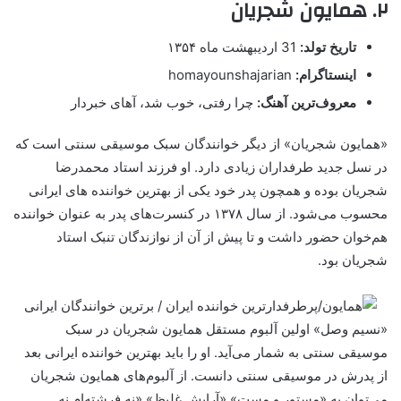
۲. همایون شجریان
تاریخ تولد:
31 اردیبهشت ماه ۱۳۵۴
اینستاگرام:
homayounshajarian
معروف‌ترین آهنگ:
چرا رفتی، خوب شد، آهای خبردار
«همایون شجریان» از دیگر خوانندگان سبک موسیقی سنتی است که
در نسل جدید طرفداران زیادی دارد. او فرزند استاد محمدرضا
شجریان بوده و همچون پدر خود یکی از بهترین خواننده های ایرانی
محسوب می‌شود. از سال ۱۳۷۸ در کنسرت‌های پدر به عنوان خواننده
هم‌خوان حضور داشت و تا پیش از آن از نوازندگان تنبک استاد
شجریان بود.
«نسیم وصل» اولین آلبوم مستقل همایون شجریان در سبک
موسیقی سنتی به شمار می‌آید. او را باید بهترین خواننده ایرانی بعد
از پدرش در موسیقی سنتی دانست. از آلبوم‌های همایون شجریان
می‌توان به «مستور و مست» «آرایش غلیظ» «نه فرشته‌ام نه