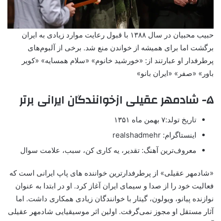
حبیب محبیان در سال ۱۳۸۸ با قبول رعایت موارد زیادی به ایران
برگشت اما برای همیشه از خواندن منع شد. برخی از آلبوم‌های
پرطرفدار او عبارتند از: «خورشید خانوم» «سلام همسایه» «کویر
باور» «صفر» «ایران بانو»
۵- شادمهر عقیلی ازخوانندگان ایرانی برتر
تاریخ تولد:۷ بهمن ماه ۱۳۵۱
اینستاگرام: realshadmehr
معروف‌ترین آهنگ: تقدیر، یه کاری کن، سبب، علامت سوال
«شادمهر عقیلی» از پرطرفدارترین خواننده های پاپ ایرانی است که
فعالیت خود را از صدا و سیمای ایران آغاز کرد. او در ابتدا به عنوان
نوازنده پیانو، ویولون، گیتار با خوانندگان زیادی همکاری داشت. اما
آثار مستقل او مجوز نمی‌گرفت. اولین اثر موسیقیایی شادمهر عقیلی