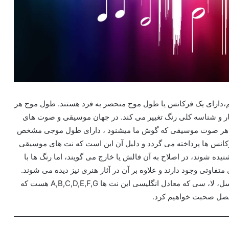
م،دارای یک فرکانس یا طول موج منحصر به فرد هستند. طول موج هر
ر و شناسه کلی رنگ تغییر می کند. در جهان موسیقی و صوت های
. هر صوت موسیقی که گوش ما میشنود ، دارای طول موجی مشخص
کانس ها پرداخته می گردد و دلیل آن این است که نت های موسیقی
ه شوند، در اصلاح به آن فالش یا خارج می گویند، اما رنگ ها با
فاوتی وجود دارند و علاوه بر آن در آثار هنری نیز دیده می شوند.
موسیقی دارای ۷ نت اصلی هست که شامل دو، ر، می، فا، سل، لا، سی که معادل انگلیسی این نت ها A,B,C,D,E,F,G هست که
فصل صحبت خواهیم کرد.