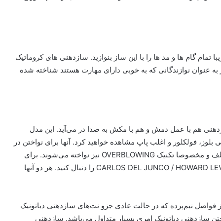
یبا تمام گام ها و مد ها را با این ساز بنوازید. سازدهنی های کروماتیک
در به عنوان نوازندگانی که به خوبی دارای مهارت هستند شناخته شده
هنی هم با عمل دمش و هم با مکش به صدا در می‌آید. این مدل
ی بلوز، فولکلور و اغلب پاپ مشاهده خواهید کرد. آنها برای نواختن در
یک گام خاص طراحی شده اند. با این وجود با تکنیک های مختلف و مخصوصا تکنیک OVERBLOWING نیز نواخته می‌شوند. برای
درک بییشتر از این تکنیک، کارلوس دل ژونکو یا هوارد لوی CARLOS DEL JUNCO / HOWARD LEVY را دنبال کنید. هر دو آنها
نوازنده می‌تواند برخی از فواصل نیم‌پرده که در حالت عادی جزو نت‌های سازدهنی دیاتونیک
نواختن سازدهنی دیاتونیک امری بسیار متداول می‌باشد. سازدهنی