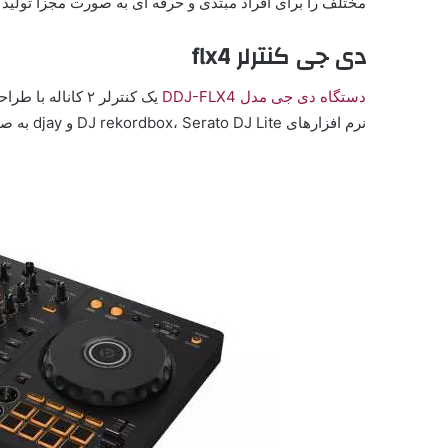
مختلف را برای افراد مبتدی و حرفه ای به صورت مجزا تولید 
دی جی کنترلر flx4
دستگاه دی جی مدل DDJ-FLX4
یک کنترلر ۲ کانا
نرم افزارهای DJ rekordbox، Serato DJ Lite و djay به صورت رایگان استفاده کنید تا تنظیمات DJ خود را تکمیل کنید.