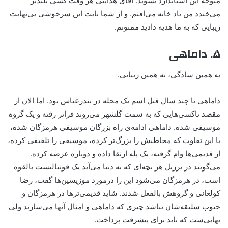
متوجه این استاندارد بشوید. آقای هدایتی هر وقت کسی بلندتر
می‌خندد من یاد خانه می‌افتم. و از شما بابت این سرخوشی بی‌نهایت
زیبایی که به ما هدیه دادید ممنونم.
۵. داماهی
به همین سادگی،‌ به همین زیبایی.
داماهی تا چند سال قبل اسم یک محله در بندرعباس بود. اما الان از
مقصد تاکسی‌هایی که به سمت گلشهر می‌روند فراتر رفته و یک گروه
موسیقی شده. داماهی ادامه‌ی راه بزرگان موسیقی هرمزگان شده،
با این تفاوت که مخاطبش را بزرگ‌تر کرده، موسیقی را تلفیقی کرده،
از قدیمی‌ها وام گرفته، یک پله ارتقا داده و دوباره عرضه کرده.
می‌گویند در برزیل هر بچه‌ای که به دنیا می‌آید یک فوتبالیست بالقوه‌
است، در‌ هرمزگان می‌شود این را در‌مورد موزیسین‌ها گفت، رضا
کولغانی‌ و گروهش بالفعل شدند. شاید قدیمی‌ترها در هرمزگان و
جنوب سلیقه‌شان نباشد چیزی که داماهی و امثال آنها می‌سازند ولی
بهایی‌ست که باید برای پیشرفت پرداخت.