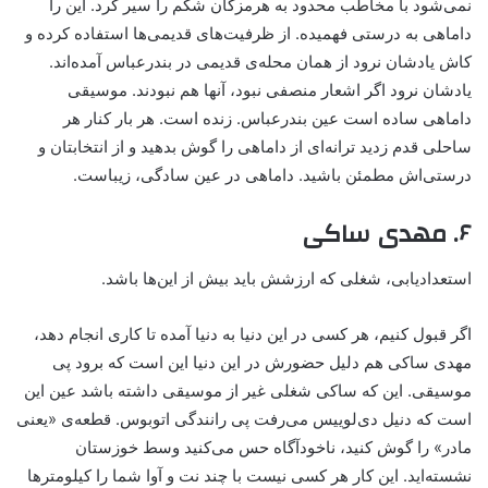
نمی‌شود با مخاطب محدود به هرمزگان شکم را سیر کرد. این را
داماهی به درستی فهمیده. از ظرفیت‌های قدیمی‌ها استفاده کرده و
کاش یادشان نرود از همان محله‌ی قدیمی در بندرعباس آمده‌اند.
یادشان نرود اگر اشعار‌ منصفی نبود، آنها هم نبودند. موسیقی
داماهی ساده‌ است عین بندرعباس. زنده‌ است. هر بار کنار هر
ساحلی قدم زدید ترانه‌ای از داماهی را گوش بدهید و از انتخابتان و
درستی‌اش مطمئن باشید. داماهی در عین سادگی، زیباست.
۶. مهدی ساکی
استعدادیابی، شغلی که ارزشش باید بیش از این‌ها باشد.
اگر قبول کنیم، هر کسی در این دنیا به دنیا آمده تا کاری انجام دهد،
مهدی ساکی هم دلیل حضورش در این دنیا این است که برود پی
موسیقی. این که ساکی شغلی غیر از موسیقی داشته باشد عین این
است که دنیل دی‌لوییس می‌رفت پی رانندگی اتوبوس. قطعه‌ی «یعنی
مادر» را گوش کنید، ناخودآگاه حس می‌کنید وسط خوزستان
نشسته‌اید. این کار هر کسی نیست با چند نت و آوا شما را کیلومترها