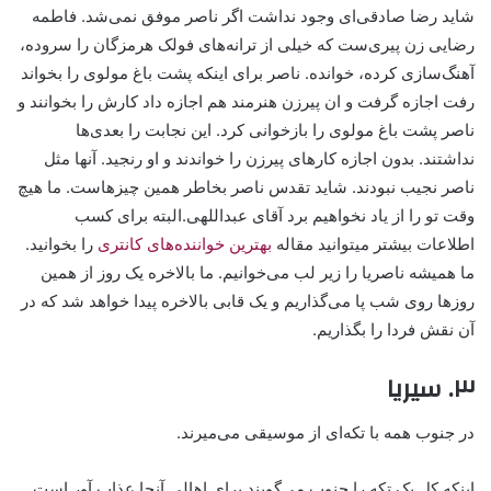
شاید رضا صادقی‌ای وجود نداشت اگر ناصر موفق نمی‌شد. فاطمه
رضایی زن پیری‌ست که خیلی از ترانه‌های فولک هرمزگان را سروده،
آهنگ‌سازی کرده، خوانده. ناصر برای اینکه پشت باغ مولوی را بخواند
رفت اجازه گرفت و ان پیرزن هنرمند هم اجازه داد کارش را بخوانند و
ناصر پشت باغ مولوی را بازخوانی کرد. این نجابت را بعدی‌ها
نداشتند. بدون اجازه کارهای پیرزن را خواندند و او رنجید. آنها مثل
ناصر نجیب نبودند. شاید تقدس ناصر بخاطر همین چیزهاست. ما هیچ
وقت تو را از یاد نخواهیم برد آقای عبداللهی.البته برای کسب
اطلاعات بیشتر میتوانید مقاله
بهترین خواننده‌های کانتری
را بخوانید.
ما همیشه ناصریا را زیر لب می‌خوانیم. ما بالاخره یک روز از همین
روزها روی شب پا می‌گذاریم و یک قابی بالاخره پیدا خواهد شد که در
آن نقش فردا را بگذاریم.
۳. سیریا
در جنوب همه با تکه‌ای از موسیقی می‌میرند.
اینکه کل یک تکه را جنوب می‌گویند برای اهالی آنجا عذاب آور است.