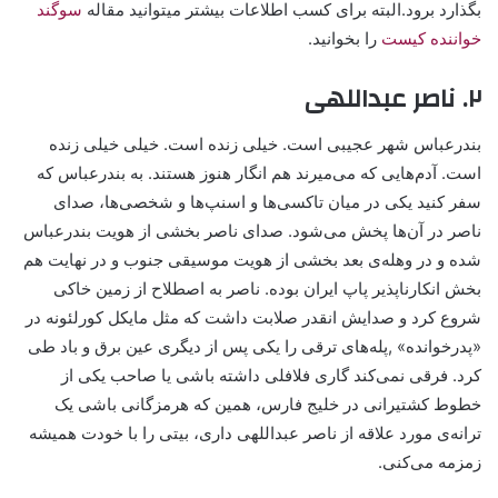
بگذارد برود.البته برای کسب اطلاعات بیشتر میتوانید مقاله
سوگند
خواننده کیست
را بخوانید.
۲. ناصر عبداللهی
بندرعباس شهر عجیبی‌‌ است. خیلی زنده است. خیلی خیلی زنده
است. آدم‌هایی که می‌میرند هم انگار هنوز هستند. به بندرعباس که
سفر کنید یکی در‌ میان تاکسی‌ها و اسنپ‌ها و شخصی‌ها، صدای
ناصر در آن‌ها پخش می‌شود. صدای ناصر بخشی از هویت بندرعباس
شده و در وهله‌ی بعد بخشی از هویت موسیقی جنوب و در نهایت هم
بخش انکارناپذیر پاپ ایران بوده. ناصر به اصطلاح از زمین خاکی
شروع کرد و صدایش انقدر صلابت داشت که مثل مایکل کورلئونه در
«پدرخوانده» ,پله‌های ترقی را یکی پس از دیگری عین برق و باد طی
کرد. فرقی نمی‌کند گاری فلافلی داشته باشی یا صاحب یکی از
خطوط کشتیرانی در خلیج فارس، همین که هرمزگانی باشی یک
ترانه‌ی مورد علاقه از ناصر عبداللهی داری، بیتی را با خودت همیشه
زمزمه می‌کنی.