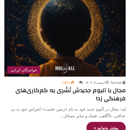
خوانندگان ایرانی
farzad
اسفند ۹, ۱۴۰۲
۰
1,611
مجال با آلبوم جدیدش تَشَری به کم‌کاری‌های
فرهنگی زد!
لید: مجال در آلبوم جدید خود به نام «زمین عجیب» اعتراض خود به بی
عدالتی، ناآگاهی، فساد و سایر مسائل…
بیشتر بخوانید »